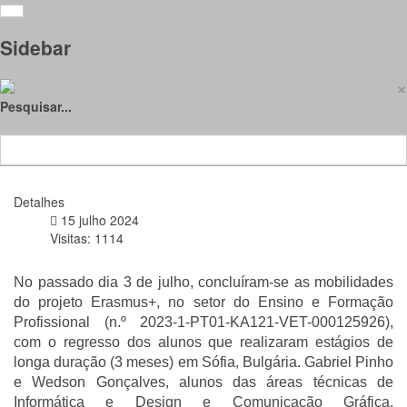
Erasmus+ Estágios: Uma
Sidebar
Experiência Transformadora
×
Purity III
para Alunos do Ensino
Pesquisar...
Profissional
Detalhes
15 julho 2024
Visitas: 1114
No passado dia 3 de julho, concluíram-se as mobilidades
do projeto Erasmus+, no setor do Ensino e Formação
Profissional (n.º 2023-1-PT01-KA121-VET-000125926),
com o regresso dos alunos que realizaram estágios de
longa duração (3 meses) em Sófia, Bulgária. Gabriel Pinho
e Wedson Gonçalves, alunos das áreas técnicas de
Informática e Design e Comunicação Gráfica,