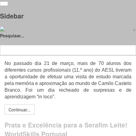
Alunos do 11.º ano no roteiro
Sidebar
camiliano…
×
Purity III
Pesquisar...
Detalhes
11 abril 2023
Visitas: 1584
No passado dia 21 de março, mais de 70 alunos dos
diferentes cursos profissionais (11.º ano) do AESL tiveram
a oportunidade de efetuar uma visita de estudo marcada
pela memória e aproximação ao mundo de Camilo Castelo
Branco. Foi um dia recheado de surpresas e de
aprendizagem “in loco”.
Continuar...
Prata e Excelência para a Serafim Leite!
WorldSkills Portugal